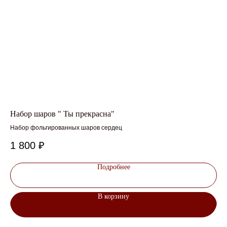
шт
Набор шаров " Ты прекрасна"
От
Набор фольгированных шаров сердец
1 800
₽
5
Подробнее
В корзину