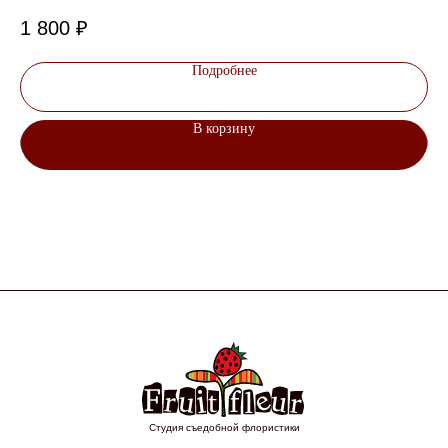
1 800
₽
1 
Подробнее
В корзину
Студия съедобной флористики