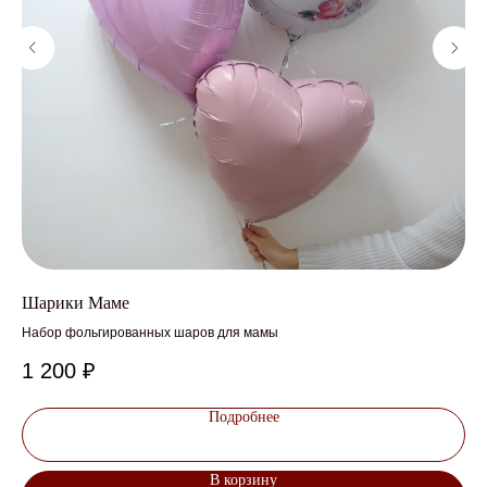
Шарики Маме
На
Набор фольгированных шаров для мамы
1 200
₽
1 
Подробнее
В корзину