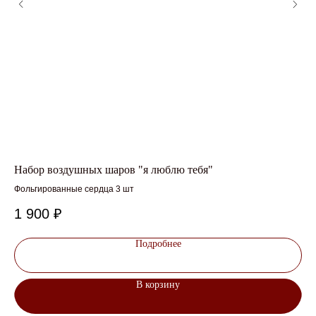
Набор воздушных шаров "я люблю тебя"
Ша
Фольгированные сердца 3 шт
На
1 900
₽
1 
Подробнее
В корзину