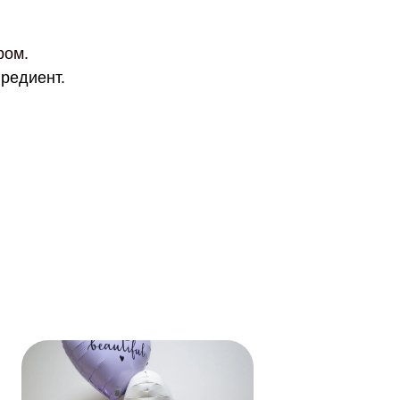
ром.
гредиент.