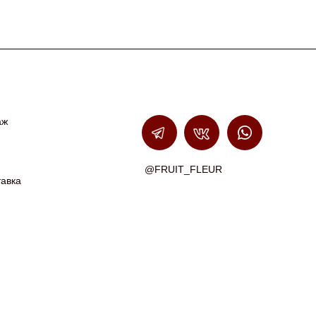
аж
@FRUIT_FLEUR
тавка