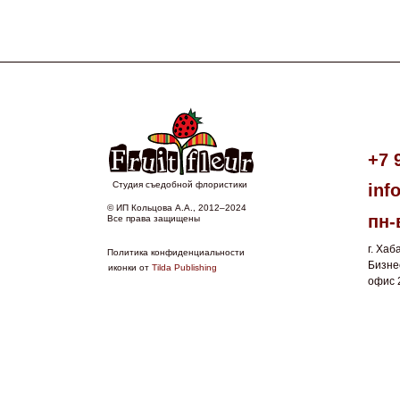
+7 
Студия съедобной флористики
inf
© ИП Кольцова А.А., 2012–2024
пн-
Все права защищены
г. Хаб
Политика конфиденциальности
Бизне
иконки от
Tilda Publishing
офис 