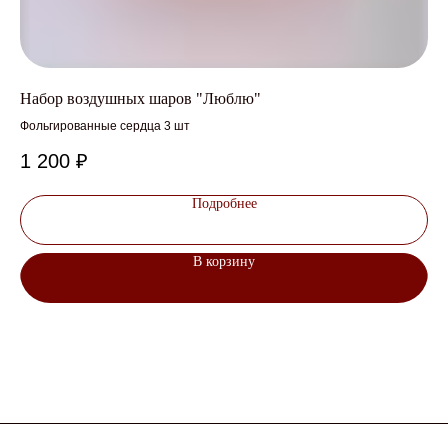
Набор воздушных шаров "Люблю"
Ша
Фольгированные сердца 3 шт
На
1 200
₽
1 
Подробнее
В корзину