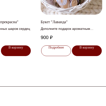
 прекрасна"
Букет "Лаванда"
нных шаров сердец
Дополните подарок ароматным
букетиком из лаванды
900
₽
В корзину
Подробнее
В корзину