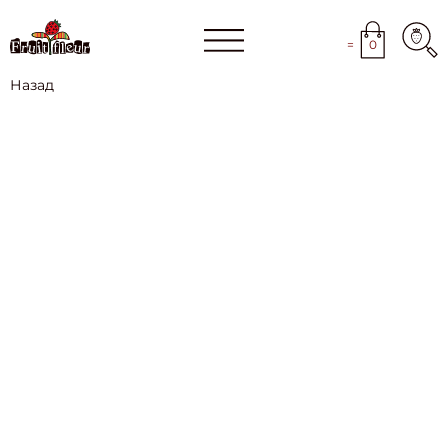
=
0
Назад