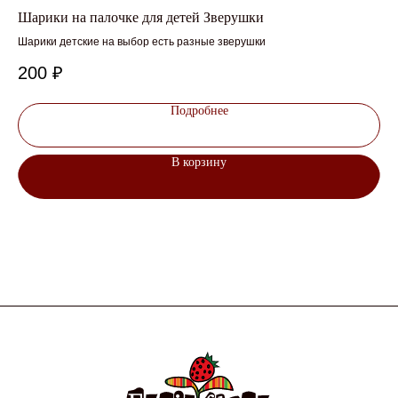
Шарики на палочке для детей Зверушки
На
Шарики детские на выбор есть разные зверушки
На
200
₽
1 
Подробнее
В корзину