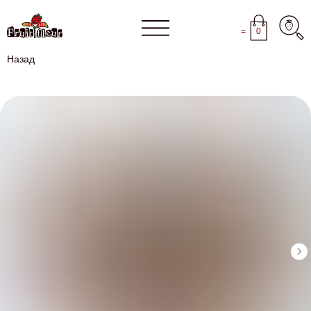
=
0
Назад