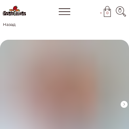
=
0
Назад