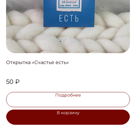
Открытка «Счастье есть»
На
50
₽
1
Подробнее
В корзину