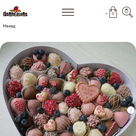
=
0
Назад