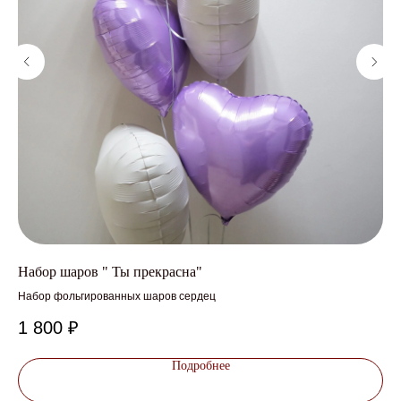
Набор шаров " Ты прекрасна"
Бу
Набор фольгированных шаров сердец
Доп
1 800
₽
9
Подробнее