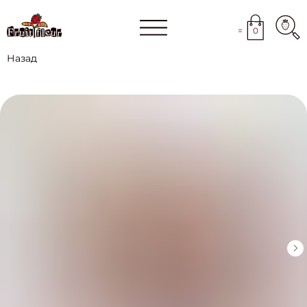
=
0
Назад