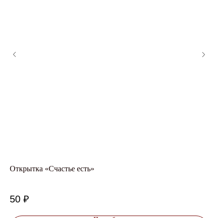
Открытка «Счастье есть»
От
Авт
50
₽
1