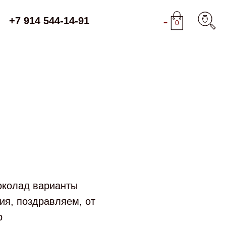
+7 914 544-14-91
=
0
околад варианты
ия, поздравляем, от
р