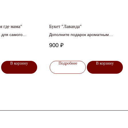
м где мама"
Букет "Лаванда"
а для самого
Дополните подарок ароматным
букетиком из лаванды
900
₽
В корзину
Подробнее
В корзину