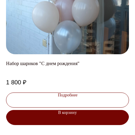
Набор шариков "С днем рождения"
От
Авт
1 800
₽
1
Подробнее
В корзину