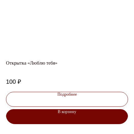
Открытка «Люблю тебя»
От
Авт
100
₽
1
Подробнее
В корзину