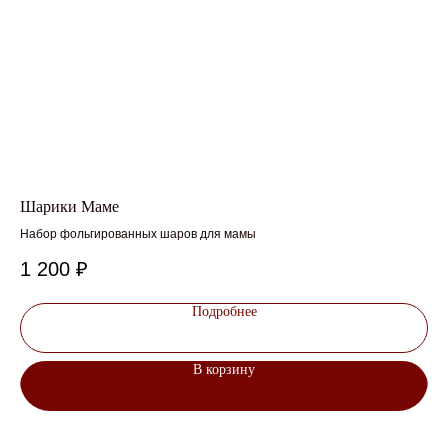
Шарики Маме
Ша
Набор фольгированных шаров для мамы
Шар
1 200
₽
2
Подробнее
В корзину