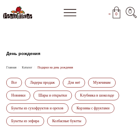
=
0
День рождения
Главная
/
Каталог
/
Подарки на день рождения
Все
Лидеры продаж
Для неё
Мужчинам
Новинки
Шары и открытки
Клубника в шоколаде
Букеты из сухофруктов и орехов
Корзины с фруктами
Букеты из зефира
Колбасные букеты