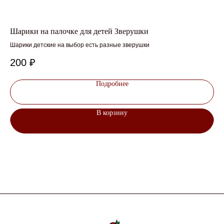
Шарики на палочке для детей Зверушки
От
Шарики детские на выбор есть разные зверушки
200
₽
1
Подробнее
В корзину