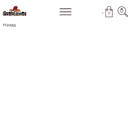
=
0
Назад