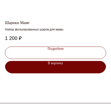
Шарики Маме
Фо
Набор фольгированных шаров для мамы
Наб
1 200
₽
1 
Подробнее
В корзину