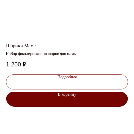
Шарики Маме
Бу
Набор фольгированных шаров для мамы
Наб
1 200
₽
1 
Подробнее
В корзину