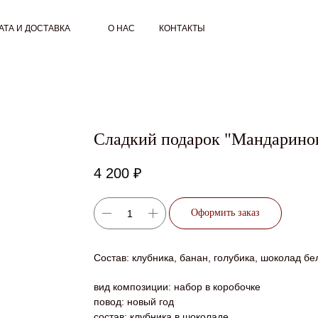
АТА И ДОСТАВКА
О НАС
КОНТАКТЫ
Сладкий подарок "Мандарино
4 200
₽
Оформить заказ
Состав: клубника, банан, голубика, шоколад б
вид композиции: набор в коробочке
повод: новый год
состав: клубника в шоколаде