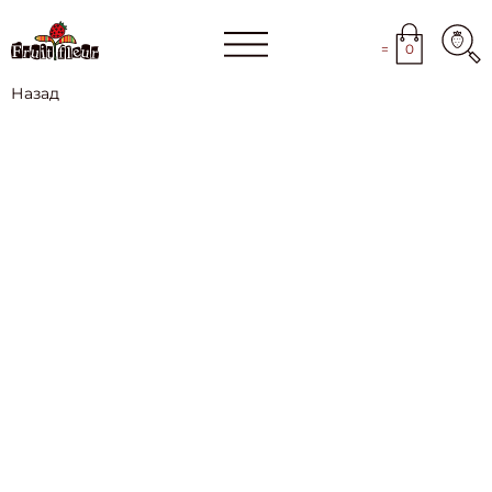
=
0
Назад