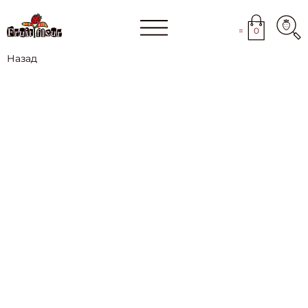
=
0
Назад