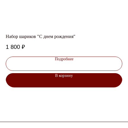
Набор шариков "С днем рождения"
От
1 800
₽
5
Подробнее
В корзину