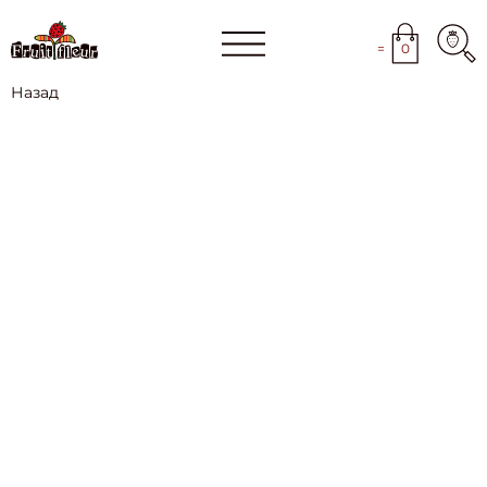
=
0
Назад