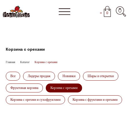
=
0
Корзина с орехами
Главная
/
Каталог
/
Корзина с орехами
Все
Лидеры продаж
Новинки
Шары и открытки
Фруктовая корзина
Корзина с орехами
Корзина с орехми и сухофруктами
Корзина с фруктами и орехами